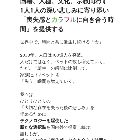
国籍、人種、文化、宗教問わず
1人1人の深い悲しみに寄り添い
「喪失感と
カ
ラ
フ
ル
に向き合う時
間」を提供する
世界中で、時間と共に誕生し続ける「命」
2050年、人口は100億人を突破。
人だけではなく、ペットの数も増えていく。
ただ、「誕生」の瞬間に比例して、
家族(ヒト/ペット)を
「失う」瞬間も増えていく。
我々は、
ひとりひとりの
「大切な存在を失った後の悲しみ」を
埋めるために、
テクノロジーを駆使した
新たな選択肢
を国内外で提案し続け、
誰しもが、